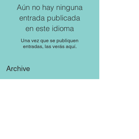
Aún no hay ninguna
entrada publicada
en este idioma
Una vez que se publiquen
entradas, las verás aquí.
Archive
No hay entradas todavía.
Search By Tags
No hay etiquetas aún.
Follow Us